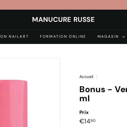
MANUCURE RUSSE
ON NAILART
FORMATION ONLINE
MAGASIN
Accueil
/
Bonus - Ve
ml
Prix
Prix
€14,90
€14
90