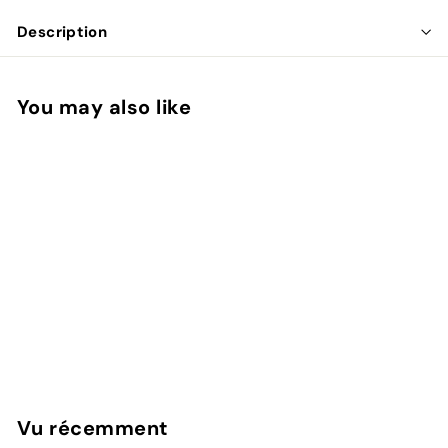
Description
You may also like
ÉPUISÉ
thINK White
€
€8
50
8
,
5
Vu récemment
0