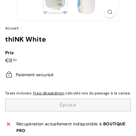
Accueil
/
thINK White
Prix
Prix
€8,50
€8
50
régulier
Paiement securisé
Taxes incluses.
Frais d'expédition
calculés lors du passage à la caisse.
Épuisé
Récupération actuellement indisponible à
BOUTIQUE
PRO