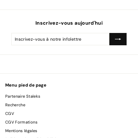
Inscrivez-vous aujourd'hui
Inscrivez-
S'inscrire
vous
à
notre
infolettre
Menu pied de page
Partenaire Staleks
Recherche
CGV
CGV Formations
Mentions légales